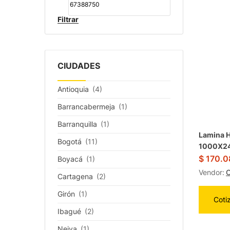
Filtrar
CIUDADES
Antioquia
(4)
Barrancabermeja
(1)
Barranquilla
(1)
Lamina H
Bogotá
(11)
1000X2
$
170.0
Boyacá
(1)
Vendor:
O
Cartagena
(2)
Girón
(1)
Coti
Ibagué
(2)
Neiva
(1)