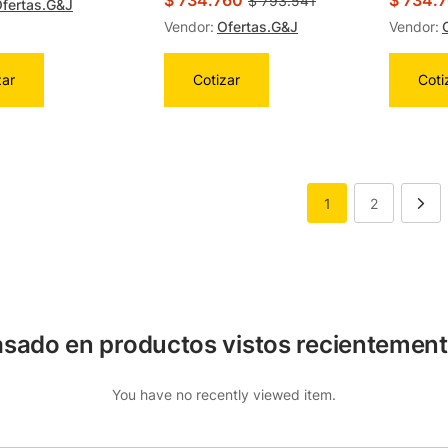
$
734.760
$
734.
$
793.541
fertas.G&J
Vendor:
Ofertas.G&J
Vendor:
zar
Cotizar
Coti
1
2
sado en productos vistos recientemen
You have no recently viewed item.