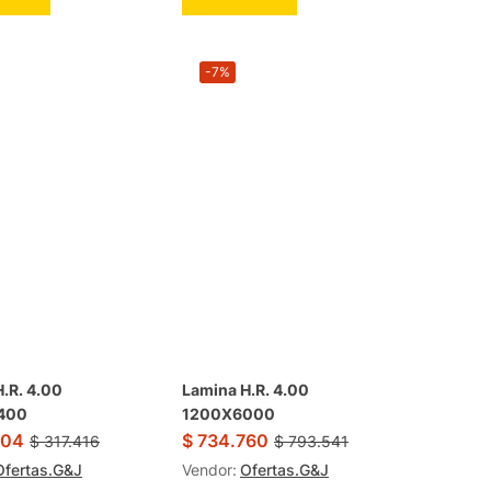
-7%
.R. 4.00
Lamina H.R. 4.00
400
1200X6000
904
$
734.760
$
317.416
$
793.541
Ofertas.G&J
Vendor:
Ofertas.G&J