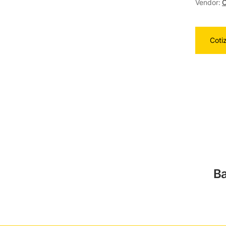
Vendor:
O
Coti
Ba