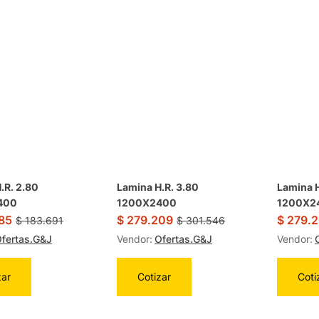
.R. 2.80
Lamina H.R. 3.80
Lamina H
400
1200X2400
1200X2
85
$
279.209
$
279.
$
183.691
$
301.546
fertas.G&J
Vendor:
Ofertas.G&J
Vendor:
zar
Cotizar
Coti