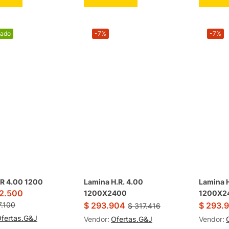
cado
-7%
-7%
HR 4.00 1200
Lamina H.R. 4.00
Lamina H
2.500
1200X2400
1200X2
$
293.904
$
293.
.100
$
317.416
fertas.G&J
Vendor:
Ofertas.G&J
Vendor: