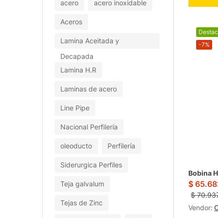
acero
acero inoxidable
Aceros
Desta
Lamina Aceitada y
-7%
Decapada
Lamina H.R
Laminas de acero
Line Pipe
Nacional Perfilería
oleoducto
Perfilería
Siderurgica Perfiles
Bobina 
$
65.68
Teja galvalum
$
70.937
Tejas de Zinc
Vendor:
O