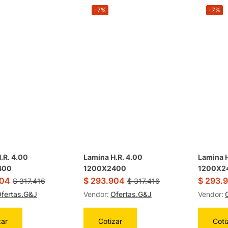
-7%
-7%
.R. 4.00
Lamina H.R. 4.00
Lamina H
400
1200X2400
1200X2
04
$
293.904
$
293.
$
317.416
$
317.416
fertas.G&J
Vendor:
Ofertas.G&J
Vendor:
zar
Cotizar
Coti