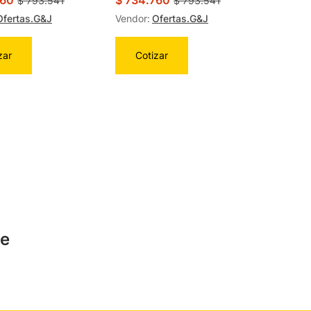
760
$
734.760
$
793.541
$
793.541
Ofertas.G&J
Vendor:
Ofertas.G&J
zar
Cotizar
te