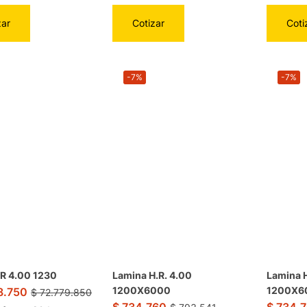
zar
Cotizar
Coti
-7%
-7%
R 4.00 1230
Lamina H.R. 4.00
Lamina H
1200X6000
1200X6
8.750
$
72.779.850