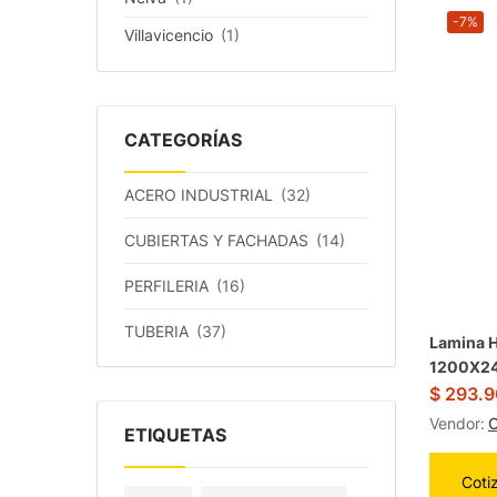
-7%
Villavicencio
(1)
CATEGORÍAS
ACERO INDUSTRIAL
(32)
CUBIERTAS Y FACHADAS
(14)
PERFILERIA
(16)
TUBERIA
(37)
Lamina H
1200X2
$
293.9
Vendor:
O
ETIQUETAS
Coti