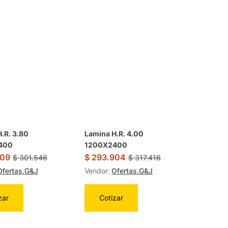
.R. 3.80
Lamina H.R. 4.00
400
1200X2400
209
$
293.904
$
301.546
$
317.416
Ofertas.G&J
Vendor:
Ofertas.G&J
zar
Cotizar