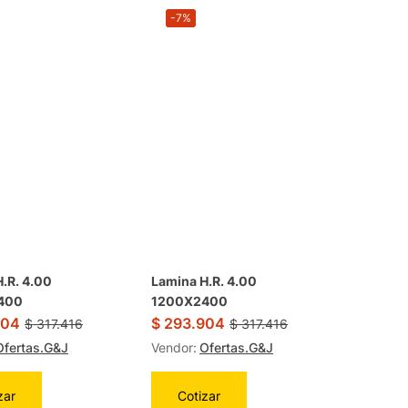
-7%
.R. 4.00
Lamina H.R. 4.00
400
1200X2400
904
$
293.904
$
317.416
$
317.416
Ofertas.G&J
Vendor:
Ofertas.G&J
zar
Cotizar