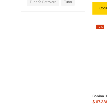
Tubería Petrolera
Tubo
Coti
-7%
Bobina H
$
67.38