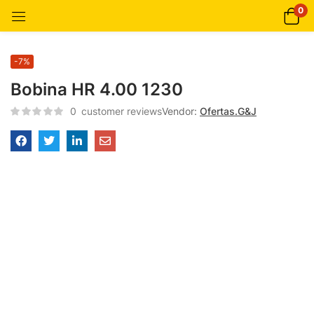
0
-7%
Bobina HR 4.00 1230
0
customer reviews
Vendor:
Ofertas.G&J