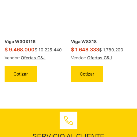
Viga W30X116
Viga W8X18
$
9.468.000
$
1.648.333
$
10.225.440
$
1.780.200
Vendor:
Ofertas.G&J
Vendor:
Ofertas.G&J
Cotizar
Cotizar
SERVICIO AL CLIENTE