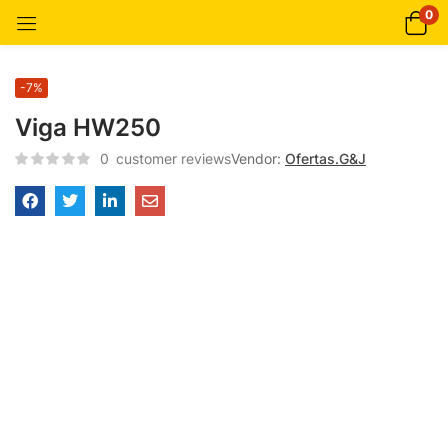
0
-7%
Viga HW250
0
customer reviews
Vendor:
Ofertas.G&J