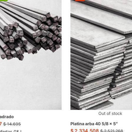
Out of stock
uadrado
7
Platina arba 40 5/8 x 5″
$
14.695
$
2.334.508
$
2.521.268
fertas.G&J