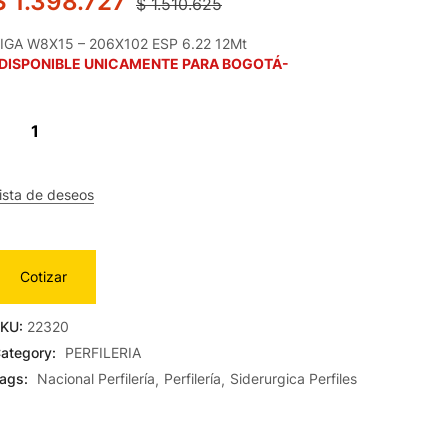
$
1.398.727
$
1.510.625
IGA W8X15 – 206X102 ESP 6.22 12Mt
DISPONIBLE UNICAMENTE PARA BOGOTÁ-
ista de deseos
Cotizar
KU:
22320
ategory:
PERFILERIA
ags:
Nacional Perfilería
Perfilería
Siderurgica Perfiles