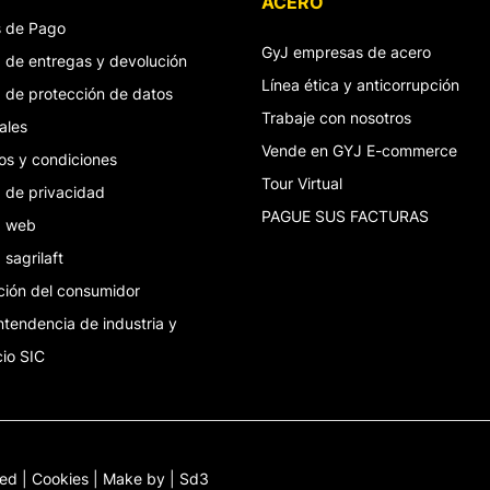
ACERO
 de Pago
GyJ empresas de acero
ca de entregas y devolución
Línea ética y anticorrupción
ca de protección de datos
Trabaje con nosotros
ales
Vende en GYJ E-commerce
os y condiciones
Tour Virtual
a de privacidad
PAGUE SUS FACTURAS
ca web
a sagrilaft
ción del consumidor
ntendencia de industria y
io SIC
ed | Cookies | Make by |
Sd3