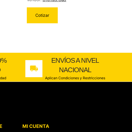
Cotizar
0%
ENVÍOS A NIVEL
O
NACIONAL
idad
Aplican Condiciones y Restricciones
E
MI CUENTA