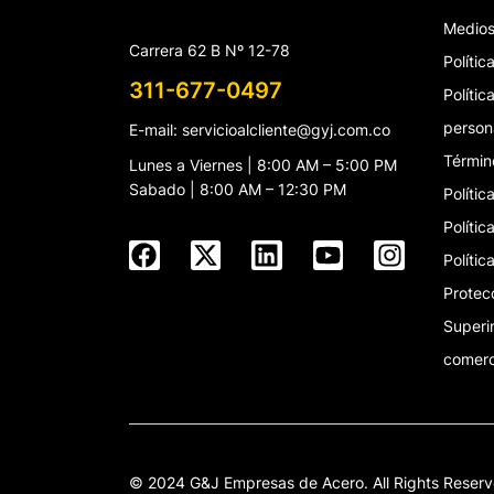
Medios
Carrera 62 B Nº 12-78
Políti
311-677-0497
Políti
person
E-mail: servicioalcliente@gyj.com.co
Términ
Lunes a Viernes | 8:00 AM – 5:00 PM
Sabado | 8:00 AM – 12:30 PM
Polític
Políti
Polític
Protec
Superi
comerc
© 2024 G&J Empresas de Acero. All Rights Reserv