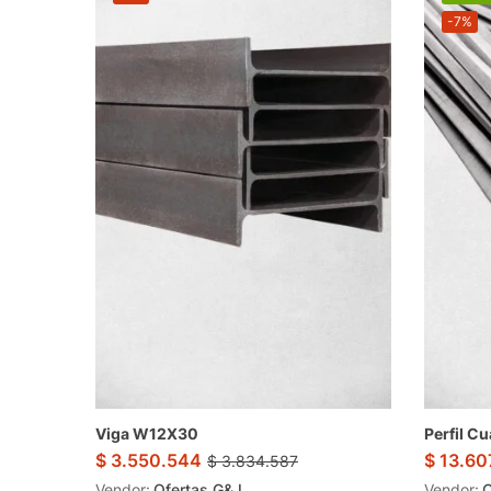
-7%
Viga W12X30
Perfil C
$
3.550.544
$
13.60
$
3.834.587
Vendor:
Ofertas.G&J
Vendor:
O