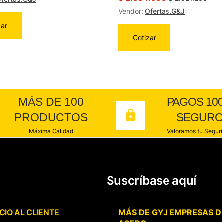
Vendor:
Ofertas.G&J
zar
Cotizar
MÁS DE 100
PAGOS 10
PRODUCTOS
SEGUR
Máxima Calidad
Valoramos tu Segur
Suscríbase aquí
CIO AL CLIENTE
MÁS DE GYJ EMPRESAS D