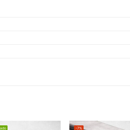
cado
-7%