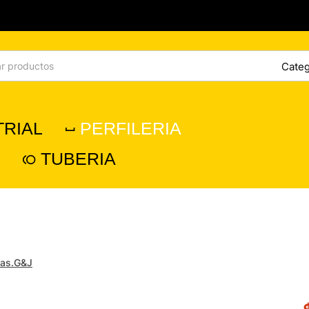
TRIAL
PERFILERIA
TUBERIA
tas.G&J