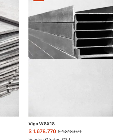
Viga W8X18
$
1.678.770
$
1.813.071
Vendor:
Ofertas.G&J