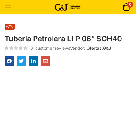
0
-7%
Tubería Petrolera LI P 06″ SCH40
0
customer reviews
Vendor:
Ofertas.G&J