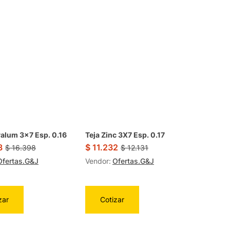
valum 3×7 Esp. 0.16
Teja Zinc 3X7 Esp. 0.17
3
$
11.232
$
16.398
$
12.131
Ofertas.G&J
Vendor:
Ofertas.G&J
zar
Cotizar