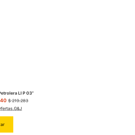
etrolera LI P 03”
040
$
219.283
fertas.G&J
zar