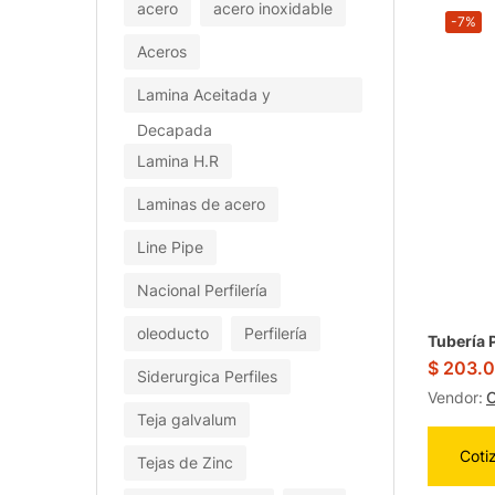
acero
acero inoxidable
-7%
Aceros
Lamina Aceitada y
Decapada
Lamina H.R
Laminas de acero
Line Pipe
Nacional Perfilería
oleoducto
Perfilería
Tubería P
$
203.
Siderurgica Perfiles
Vendor:
O
Teja galvalum
Coti
Tejas de Zinc