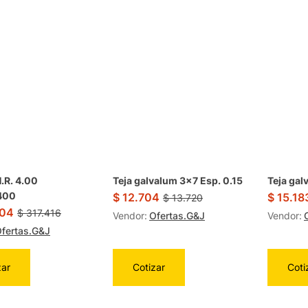
.R. 4.00
Teja galvalum 3×7 Esp. 0.15
Teja gal
400
$
12.704
$
15.18
$
13.720
04
$
317.416
Vendor:
Ofertas.G&J
Vendor:
fertas.G&J
zar
Cotizar
Coti