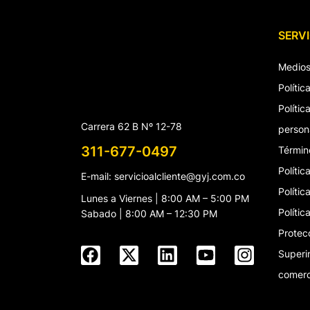
SERVI
Medios
Políti
Políti
Carrera 62 B Nº 12-78
person
311-677-0497
Términ
Polític
E-mail: servicioalcliente@gyj.com.co
Políti
Lunes a Viernes | 8:00 AM – 5:00 PM
Polític
Sabado | 8:00 AM – 12:30 PM
Protec
Superi
comerc