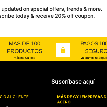
 updated on special offers, trends & more.
cribe today & receive 20% off coupon.
MÁS DE 100
PAGOS 10
PRODUCTOS
SEGUR
Máxima Calidad
Valoramos tu Segur
Suscríbase aquí
CIO AL CLIENTE
MÁS DE GYJ EMPRESAS D
ACERO