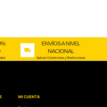
0%
ENVÍOS A NIVEL
O
NACIONAL
idad
Aplican Condiciones y Restricciones
E
MI CUENTA